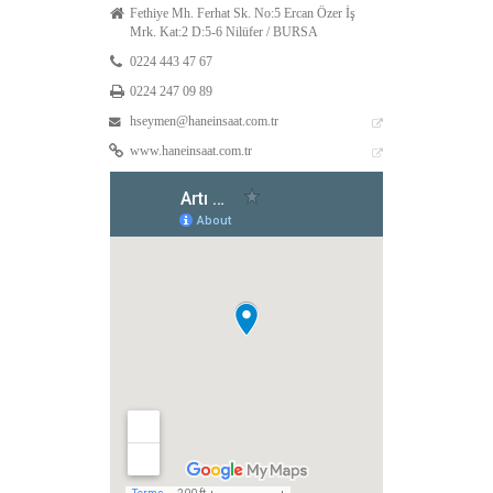
Fethiye Mh. Ferhat Sk. No:5 Ercan Özer İş
Mrk. Kat:2 D:5-6 Nilüfer / BURSA
0224 443 47 67
0224 247 09 89
hseymen@haneinsaat.com.tr
www.haneinsaat.com.tr