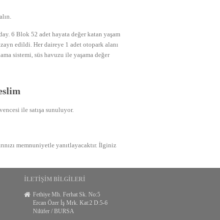
lın.
ay. 6 Blok 52 adet hayata değer katan yaşam
zayn edildi. Her daireye 1 adet otopark alanı
ulama sistemi, süs havuzu ile yaşama değer
eslim
cesi ile satışa sunuluyor.
arınızı memnuniyetle yanıtlayacaktır. İlginiz
İLETİŞİM BİLGİLERİ
Fethiye Mh. Ferhat Sk. No:5
Ercan Özer İş Mrk. Kat:2 D:5-6
Nilüfer / BURSA