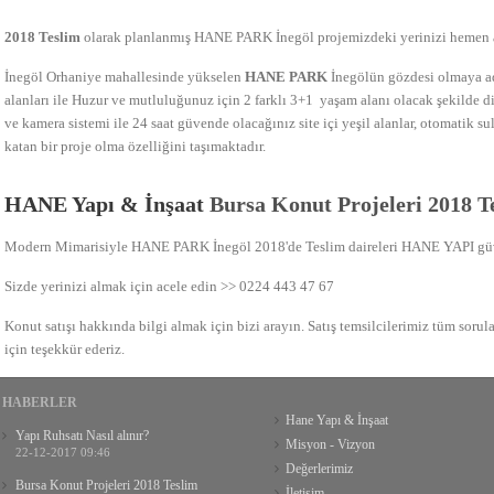
2018 Teslim
olarak planlanmış HANE PARK İnegöl projemizdeki yerinizi hemen a
İnegöl Orhaniye mahallesinde yükselen
HANE PARK
İnegölün gözdesi olmaya ad
alanları ile Huzur ve mutluluğunuz için 2 farklı 3+1 yaşam alanı olacak şekilde di
ve kamera sistemi ile 24 saat güvende olacağınız site içi yeşil alanlar, otomatik s
katan bir proje olma özelliğini taşımaktadır.
HANE Yapı & İnşaat
Bursa Konut Projeleri 2018 T
Modern Mimarisiyle HANE PARK İnegöl 2018'de Teslim daireleri HANE YAPI güven
Sizde yerinizi almak için acele edin >> 0224 443 47 67
Konut satışı hakkında bilgi almak için bizi arayın. Satış temsilcilerimiz tüm sorul
için teşekkür ederiz.
HABERLER
Hane Yapı & İnşaat
Yapı Ruhsatı Nasıl alınır?
Misyon - Vizyon
22-12-2017 09:46
Değerlerimiz
Bursa Konut Projeleri 2018 Teslim
İletişim